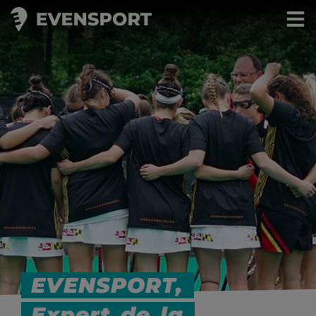
Logistique
événementielle
EVENSPORT,
Expert
de
la