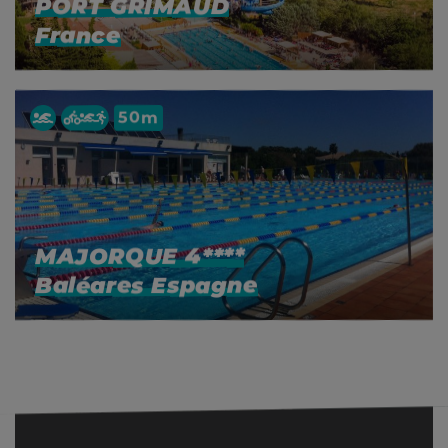
PORT GRIMAUD
France
50m
MAJORQUE 4****
Baléares Espagne