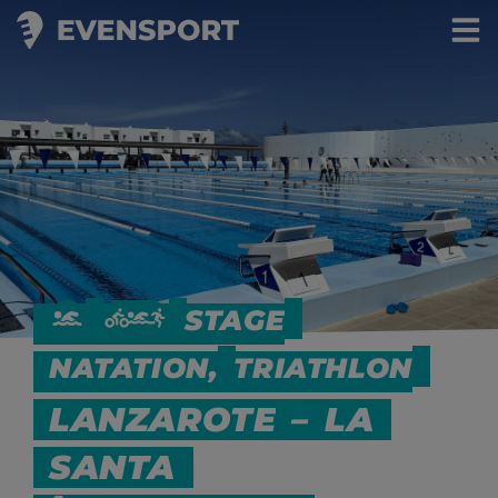
STAGE
NATATION,
TRIATHLON
LANZAROTE
–
LA
SANTA