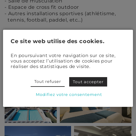
Salle de musculation
Espace de cross fit outdoor
Autres installations sportives (athlétisme,
tennis, football, paddel, etc…)
Arriver et repartir
Ce site web utilise des cookies.
Lanzarote / Arrecife Airport (28 kms)
En poursuivant votre navigation sur ce site,
Arrecife (23 kms)
vous acceptez l’utilisation de cookies pour
réaliser des statistiques de visite.
Tout refuser
Tout accepter
Modifiez votre consentement